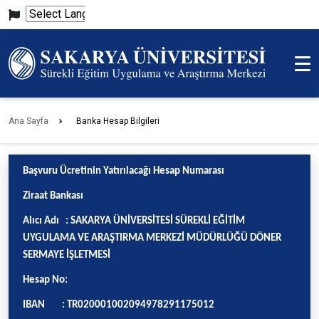
Powered
by
Translate
Ana Sayfa
Banka Hesap Bilgileri
Başvuru Ücretinin Yatırılacağı Hesap Numarası
Ziraat Bankası
Alıcı Adı :
SAKARYA ÜNİVERSİTESİ SÜREKLİ EĞİTİM
UYGULAMA VE ARAŞTIRMA MERKEZİ MÜDÜRLÜĞÜ DÖNER
SERMAYE İŞLETMESİ
Hesap No:
IBAN :
TR020001002094978291175012