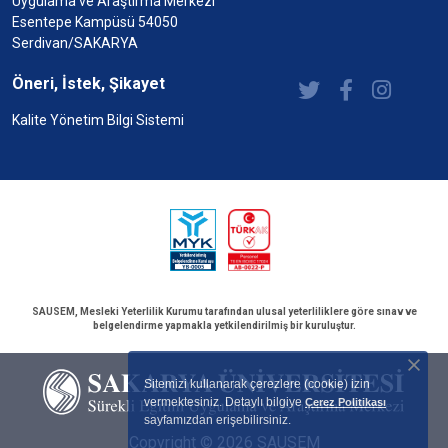
Uygulama ve Araştırma Merkezi
Esentepe Kampüsü 54050
Serdivan/SAKARYA
Öneri, İstek, Şikayet
Kalite Yönetim Bilgi Sistemi
SAUSEM, Mesleki Yeterlilik Kurumu tarafından ulusal yeterliliklere göre sınav ve
belgelendirme yapmakla yetkilendirilmiş bir kuruluştur.
Sitemizi kullanarak çerezlere (cookie) izin
vermektesiniz. Detaylı bilgiye
Çerez Politikası
sayfamızdan erişebilirsiniz.
Copyright © 2026 SAUSEM