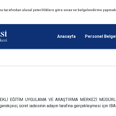
u tarafından ulusal yeterliliklere göre sınav ve belgelendirme yapmakla
Anasayfa
Personel Belg
ÜREKLİ EĞİTİM UYGULAMA VE ARAŞTIRMA MERKEZİ MÜDÜRLÜĞÜ'n
 gerekçesi, ücret iadesinin adayın tarafına gerçekleşmesi için IBA