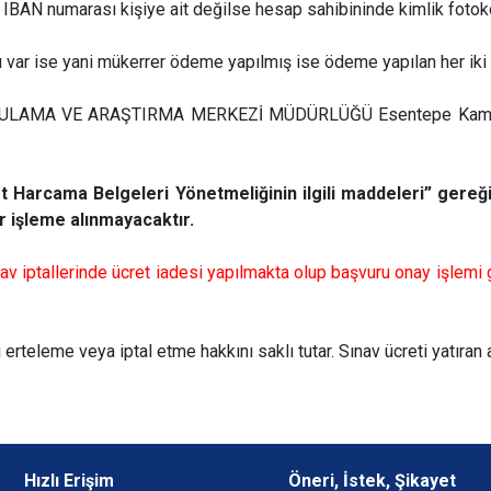
er IBAN numarası kişiye ait değilse hesap sahibininde kimlik fotok
var ise yani mükerrer ödeme yapılmış ise ödeme yapılan her iki
GULAMA VE ARAŞTIRMA MERKEZİ MÜDÜRLÜĞÜ Esentepe Kampüs
t Harcama Belgeleri Yönetmeliğinin ilgili maddeleri” gereği
r işleme alınmayacaktır.
 iptallerinde ücret iadesi yapılmakta olup başvuru onay işlemi ge
erteleme veya iptal etme hakkını saklı tutar. Sınav ücreti yatıran
Hızlı Erişim
Öneri, İstek, Şikayet