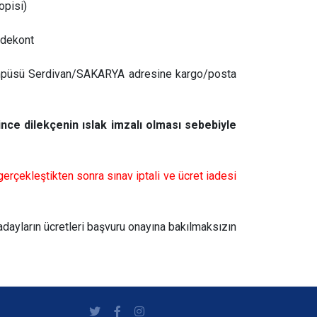
opisi)
 dekont
ü Serdivan/SAKARYA adresine kargo/posta
nce dilekçenin ıslak imzalı olması sebebiyle
rçekleştikten sonra sınav iptali ve ücret iadesi
 adayların ücretleri başvuru onayına bakılmaksızın