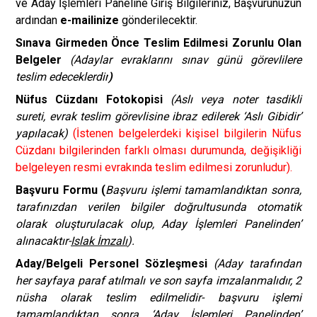
ve Aday İşlemleri Paneline Giriş Bilgileriniz, Başvurunuzun
ardından
e-mailinize
gönderilecektir.
Sınava Girmeden Önce Teslim Edilmesi Zorunlu Olan
Belgeler
(Adaylar evraklarını sınav günü görevlilere
teslim edeceklerdir
)
Nüfus Cüzdanı Fotokopisi
(Aslı veya noter tasdikli
sureti, evrak teslim görevlisine ibraz edilerek ‘Aslı Gibidir’
yapılacak)
(İstenen belgelerdeki kişisel bilgilerin Nüfus
Cüzdanı bilgilerinden farklı olması durumunda, değişikliği
belgeleyen resmi evrakında teslim edilmesi zorunludur).
Başvuru Formu (
Başvuru işlemi tamamlandıktan sonra,
tarafınızdan verilen bilgiler doğrultusunda otomatik
olarak oluşturulacak olup, Aday İşlemleri Panelinden’
alınacaktır-
Islak İmzalı
).
Aday/Belgeli Personel Sözleşmesi
(Aday tarafından
her sayfaya paraf atılmalı ve son sayfa imzalanmalıdır, 2
nüsha olarak teslim edilmelidir- başvuru işlemi
tamamlandıktan sonra ‘Aday İşlemleri Panelinden’