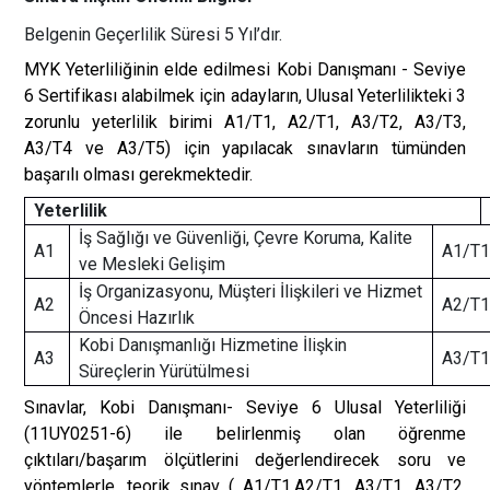
Belgenin Geçerlilik Süresi 5 Yıl’dır.
MYK Yeterliliğinin elde edilmesi Kobi Danışmanı - Seviye
6 Sertifikası alabilmek için adayların, Ulusal Yeterlilikteki 3
zorunlu yeterlilik birimi A1/T1, A2/T1, A3/T2, A3/T3,
A3/T4 ve A3/T5) için yapılacak sınavların tümünden
başarılı olması gerekmektedir.
Yeterlilik
İş Sağlığı ve Güvenliği, Çevre Koruma, Kalite
A1
A1/T1:
ve Mesleki Gelişim
İş Organizasyonu, Müşteri İlişkileri ve Hizmet
A2
A2/T1:
Öncesi Hazırlık
Kobi Danışmanlığı Hizmetine İlişkin
A3
A3/T1:
Süreçlerin Yürütülmesi
Sınavlar, Kobi Danışmanı- Seviye 6 Ulusal Yeterliliği
(11UY0251-6) ile belirlenmiş olan öğrenme
çıktıları/başarım ölçütlerini değerlendirecek soru ve
yöntemlerle, teorik sınav ( A1/T1,A2/T1, A3/T1, A3/T2,