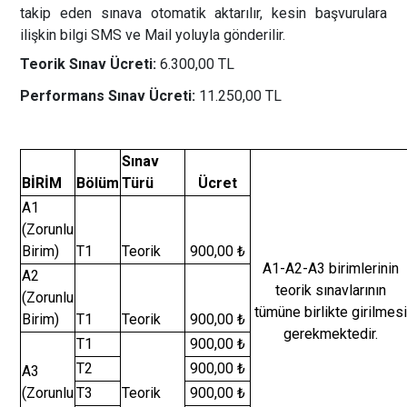
takip eden sınava otomatik aktarılır, kesin başvurulara
ilişkin bilgi SMS ve Mail yoluyla gönderilir.
Teorik Sınav Ücreti:
6.300,00 TL
Performans Sınav Ücreti:
11.250,00 TL
Sınav
BİRİM
Bölüm
Türü
Ücret
A1
(Zorunlu
Birim)
T1
Teorik
900,00 ₺
A1-A2-A3 birimlerinin
A2
teorik sınavlarının
(Zorunlu
tümüne birlikte girilmesi
Birim)
T1
Teorik
900,00 ₺
gerekmektedir.
T1
900,00 ₺
T2
900,00 ₺
A3
(Zorunlu
T3
Teorik
900,00 ₺