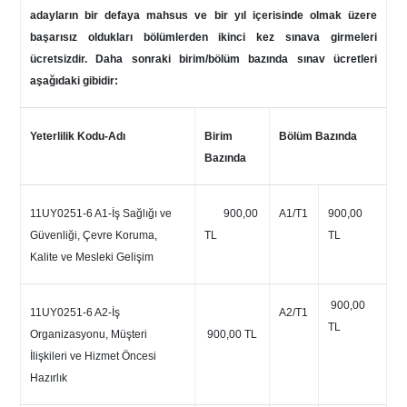
adayların bir defaya mahsus ve bir yıl içerisinde olmak üzere
başarısız oldukları bölümlerden ikinci kez sınava girmeleri
ücretsizdir. Daha sonraki birim/bölüm bazında sınav ücretleri
aşağıdaki gibidir:
Yeterlilik Kodu-Adı
Birim
Bölüm Bazında
Bazında
11UY0251-6 A1-İş Sağlığı ve
900,00
A1/T1
900,00
Güvenliği, Çevre Koruma,
TL
TL
Kalite ve Mesleki Gelişim
900,00
11UY0251-6 A2-İş
A2/T1
TL
Organizasyonu, Müşteri
900,00 TL
İlişkileri ve Hizmet Öncesi
Hazırlık