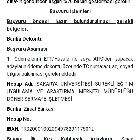
sınavın genelinden asgari %70 başarı göstermesi gerekir.
Başvuru İşlemleri
Başvuru öncesi hazır bulundurulması gerekli
belgeler:
Banka Dekontu
Başvuru Aşaması
1-
Ödemelerini EFT/Havale ile veya ATM’den yapacak
adayların ödeme dekontu üzerinde TC numarası, ad, soyad
bilgisi bulunması gerekmektedir.
Hesap Adı:
SAKARYA ÜNİVERSİTESİ SÜREKLİ EĞİTİM
UYGULAMA VE ARAŞTIRMA MERKEZİ MÜDÜRLÜĞÜ
DÖNER SERMAYE İŞLETMESİ
Banka:
Ziraat Bankası
Hesap No:
IBAN:
TR020001002094978291175012
Sınava İlk Kez Katılacak Adayların,
Sınav