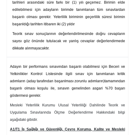
tarihleri arasındaki süre farkı bir (1) yılı geçemez. Birimin elde
edilebilmesi için adayların birimde tanımlanan tüm sınavlardan
başarılı olması gerekir. Yeterlilik biriminin geçerlilik süresi birimin
başarıldığı tarihten itibaren iki (2) yıldır
Teorik sınav sonuçlarının değerlendirilmesinde doğru cevapların
sayısı göz önünde tutulacak ve yanlış cevaplar değerlendirmede
dikkate alınmayacaktır.
Adayın bir performans sınavından başarılı olabilmesi için Beceri ve
Yetkinlikler Kontrol Listesinde ilgili sınav için tanımlanan kritik
adımların (aday tarafından başarılması zorunlu adımların)tamamından
başarılı olması koşulu ile, sınavın genelinden asgari %70 başarı
göstermesi gerekir.
Mesleki Yeterlilik Kurumu Ulusal Yeterliliği Dahilinde Teorik ve
Uygulama Sınavlarında Ölçme Değerlendirme Hakkındaki bilgi
aşağıdaki gibidir.
A1/T1 İş Sağlığı ve Güvenliği, Çevre Koruma, Kalite ve Mesleki