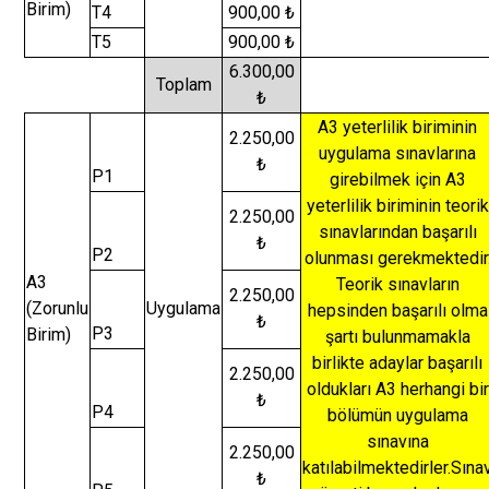
Birim)
T4
900,00 ₺
T5
900,00 ₺
6.300,00
Toplam
₺
A3 yeterlilik biriminin
2.250,00
uygulama sınavlarına
₺
P1
girebilmek için A3
yeterlilik biriminin teorik
2.250,00
sınavlarından başarılı
₺
P2
olunması gerekmektedir
A3
Teorik sınavların
2.250,00
(Zorunlu
Uygulama
hepsinden başarılı olma
₺
P3
Birim)
şartı bulunmamakla
birlikte adaylar başarılı
2.250,00
oldukları A3 herhangi bir
₺
P4
bölümün uygulama
sınavına
2.250,00
katılabilmektedirler.Sına
₺