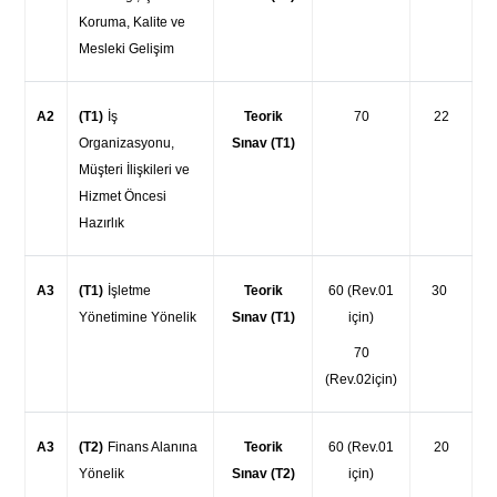
Koruma, Kalite ve
Mesleki Gelişim
A2
(T1)
İş
Teorik
70
22
Organizasyonu,
Sınav (T1)
Müşteri İlişkileri ve
Hizmet Öncesi
Hazırlık
A3
(T1)
İşletme
Teorik
60 (Rev.01
30
Yönetimine Yönelik
Sınav (T1)
için)
70
(Rev.02için)
A3
(T2)
Finans Alanına
Teorik
60 (Rev.01
20
Yönelik
Sınav (T2)
için)