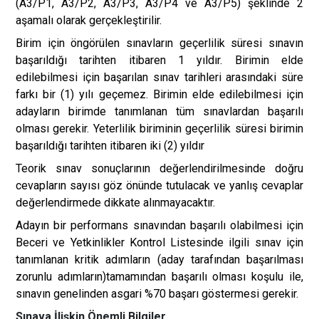
(A3/P1, A3/P2, A3/P3, A3/P4 ve A3/P5) şeklinde 2
aşamalı olarak gerçekleştirilir.
Birim için öngörülen sınavların geçerlilik süresi sınavın
başarıldığı tarihten itibaren 1 yıldır. Birimin elde
edilebilmesi için başarılan sınav tarihleri arasındaki süre
farkı bir (1) yılı geçemez. Birimin elde edilebilmesi için
adayların birimde tanımlanan tüm sınavlardan başarılı
olması gerekir. Yeterlilik biriminin geçerlilik süresi birimin
başarıldığı tarihten itibaren iki (2) yıldır
Teorik sınav sonuçlarının değerlendirilmesinde doğru
cevapların sayısı göz önünde tutulacak ve yanlış cevaplar
değerlendirmede dikkate alınmayacaktır.
Adayın bir performans sınavından başarılı olabilmesi için
Beceri ve Yetkinlikler Kontrol Listesinde ilgili sınav için
tanımlanan kritik adımların (aday tarafından başarılması
zorunlu adımların)tamamından başarılı olması koşulu ile,
sınavın genelinden asgari %70 başarı göstermesi gerekir.
Sınava İlişkin Önemli Bilgiler