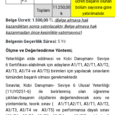
P5
ücreti başarılı olunan
11.250,00
bölüm sayısına göre
Toplam
₺
yatırılmalıdır.
Belge Ücreti: 1.500,00
TL
(
Belge almaya hak
kazandıktan sonra yatırılacaktır, Belge almaya hak
kazanmadan önce kesinlikle yatırmayınız)
Belgenin Geçerlilik Süresi:
5 Yıl
Ölçme ve Değerlendirme Yöntemi;
Yeterliliğin elde edilmesi ve
Kobi
Danışmanı- Seviye
6 Sertifikası alabilmek için adayların A1/T1, A2/T1, A3/T2,
A3/T3, A3/T4 ve A3/T5) birimleri için yapılacak sınavların
tümünden başarılı olması gerekmektedir.
Sınavlar, Kobi Danışmanı- Seviye 6 Ulusal Yeterliliği
(
11UY
0251-6) ile belirlenmiş olan öğrenme
çıktıları/başarım ölçütlerini değerlendirecek soru ve
yöntemlerle, teorik sınav (
A1/T1,A2/T1, A3/T1, A3/T2,
A3/T3, A3/T4 ve A3/T5) ve performansa dayalı sınav