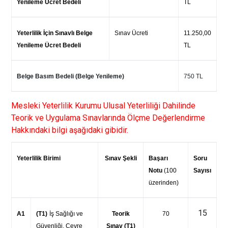
Yenileme Ücret Bedeli
TL
Yeterlilik İçin Sınavlı Belge
Sınav Ücreti
11.250,00
Yenileme Ücret Bedeli
TL
Belge Basım Bedeli (Belge Yenileme)
750 TL
Mesleki Yeterlilik Kurumu Ulusal Yeterliliği Dahilinde
Teorik ve Uygulama Sınavlarında Ölçme Değerlendirme
Hakkındaki bilgi aşağıdaki gibidir.
Yeterlilik Birimi
Sınav Şekli
Başarı
Soru
Notu
(100
Sayısı
üzerinden)
15
A1
(T1)
İş Sağlığı ve
Teorik
70
Güvenliği, Çevre
Sınav (T1)