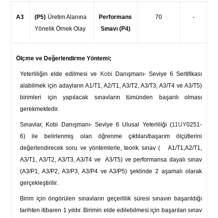
A3
(P5)
Üretim Alanına
Performans
70
-
Yönelik Örnek Olay
Sınavı (P4)
Ölçme ve Değerlendirme Yöntemi;
Yeterliliğin elde edilmesi ve
Kobi
Danışmanı- Seviye 6 Sertifikası
alabilmek için adayların A1/T1, A2/T1, A3/T2, A3/T3, A3/T4 ve A3/T5)
birimleri için yapılacak sınavların tümünden başarılı olması
gerekmektedir.
Sınavlar, Kobi Danışmanı- Seviye 6 Ulusal Yeterliliği (
11UY
0251-
6) ile belirlenmiş olan öğrenme çıktıları/başarım ölçütlerini
değerlendirecek soru ve yöntemlerle, teorik sınav (
A1/T1,A2/T1,
A3/T1, A3/T2, A3/T3, A3/T4 ve A3/T5) ve performansa dayalı sınav
(A3/P1, A3/P2, A3/P3, A3/P4 ve A3/P5) şeklinde 2 aşamalı olarak
gerçekleştirilir.
Birim için öngörülen sınavların geçerlilik süresi sınavın başarıldığı
tarihten itibaren 1 yıldır. Birimin elde edilebilmesi için başarılan sınav