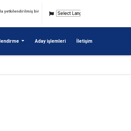
 yetkilendirilmiş bir
Powered
by
Translate
elendirme
Aday işlemleri
İletişim